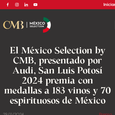
Inicia
Facebook
Instagram
Linkedin
Youtube
El México Selection by
CMB, presentado por
Audi, San Luis Potosí
2024 premia con
medallas a 183 vinos y 70
espirituosos de México
29/11/2024
Prensa